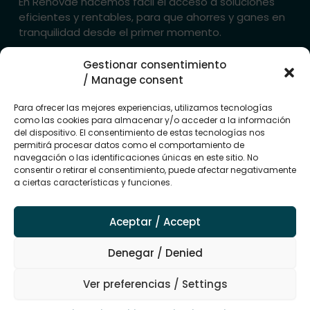
En Renovae hacemos fácil el acceso a soluciones
eficientes y rentables, para que ahorres y ganes en
tranquilidad desde el primer momento.
Gestionar consentimiento
→ Contacta con nosotros
/ Manage consent
Mapa del
Empresas del
Avisos
sitio
grupo
legales
Para ofrecer las mejores experiencias, utilizamos tecnologías
Sectores
Grupo
como las cookies para almacenar y/o acceder a la información
Aviso legal
Renovae
del dispositivo. El consentimiento de estas tecnologías nos
Energia
Politica de
permitirá procesar datos como el comportamiento de
Renovae
Instalaciones
privacidad
navegación o las identificaciones únicas en este sitio. No
Energy
consentir o retirar el consentimiento, puede afectar negativamente
Proyectos
Política de
Renovae
a ciertas características y funciones.
cookies (UE)
Sistemas
business
F
I
L
Promociones
a
n
i
Renovae
Aceptar / Accept
c
s
n
Trade
e
t
k
Edirecta
b
a
e
Denegar / Denied
o
g
d
o
r
i
Ver preferencias / Settings
k
a
n
m
Copyright © 2026 Todos los derechos reservados a Grupo Renovae.