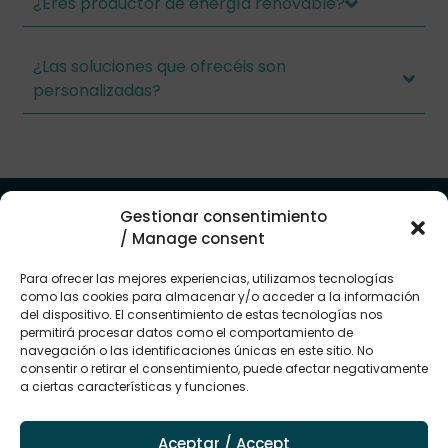
¿Eres productor de energía renovable?
¿Las soluciones que ofrecéis son
personalizadas?
Una energía que conecta contigo y con tu futuro
Gestionar consentimiento
En Renovae hacemos fácil el acceso a soluciones
/ Manage consent
eficientes y rentables, para que ahorres y ganes en
tranquilidad desde el primer momento.
Para ofrecer las mejores experiencias, utilizamos tecnologías
como las cookies para almacenar y/o acceder a la información
del dispositivo. El consentimiento de estas tecnologías nos
→ Contacta con nosotros
permitirá procesar datos como el comportamiento de
navegación o las identificaciones únicas en este sitio. No
Mapa del
Empresas del
Avisos
consentir o retirar el consentimiento, puede afectar negativamente
sitio
grupo
legales
a ciertas características y funciones.
Sectores
Grupo
Aviso legal
Renovae
Energia
Politica de
Aceptar / Accept