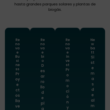
hasta grandes parques solares y plantas de
biogás.
Re
Re
Re
Ne
no
no
no
w
va
va
va
ba
e
e
e
tt
Bu
bi
In
Si
si
o
ve
st
ne
st
D
e
ss
Pr
es
m
Pr
o
ar
a
oy
m
ro
s
e
o
llo
d
ct
ci
d
e
os
ó
e
al
lla
n
pl
m
ve
y
a