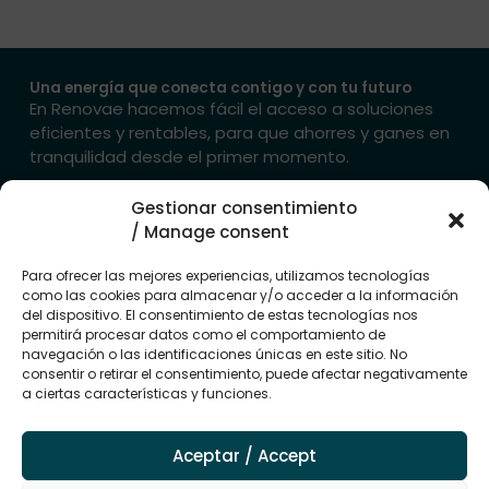
Una energía que conecta contigo y con tu futuro
En Renovae hacemos fácil el acceso a soluciones
eficientes y rentables, para que ahorres y ganes en
tranquilidad desde el primer momento.
Gestionar consentimiento
→ Contacta con nosotros
/ Manage consent
Mapa del
Empresas del
Avisos
sitio
grupo
legales
Para ofrecer las mejores experiencias, utilizamos tecnologías
Sectores
Grupo
como las cookies para almacenar y/o acceder a la información
Aviso legal
Renovae
del dispositivo. El consentimiento de estas tecnologías nos
Energia
Politica de
permitirá procesar datos como el comportamiento de
Renovae
Instalaciones
privacidad
navegación o las identificaciones únicas en este sitio. No
Energy
consentir o retirar el consentimiento, puede afectar negativamente
Proyectos
Política de
Renovae
a ciertas características y funciones.
cookies (UE)
Sistemas
business
F
I
L
Promociones
a
n
i
Renovae
Aceptar / Accept
c
s
n
Trade
e
t
k