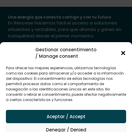
Una energía que conecta contigo y con tu futuro
En Renovae hacemos fácil el acceso a soluciones
eficientes y rentables, para que ahorres y ganes en
tranquilidad desde el primer momento.
Gestionar consentimiento
→ Contacta con nosotros
/ Manage consent
Mapa del
Empresas del
Avisos
sitio
grupo
legales
Para ofrecer las mejores experiencias, utilizamos tecnologías
Sectores
Grupo
como las cookies para almacenar y/o acceder a la información
Aviso legal
Renovae
del dispositivo. El consentimiento de estas tecnologías nos
Energia
Politica de
permitirá procesar datos como el comportamiento de
Renovae
Instalaciones
privacidad
navegación o las identificaciones únicas en este sitio. No
Energy
consentir o retirar el consentimiento, puede afectar negativamente
Proyectos
Política de
Renovae
a ciertas características y funciones.
cookies (UE)
Sistemas
business
F
I
L
Promociones
a
n
i
Renovae
Aceptar / Accept
c
s
n
Trade
e
t
k
Edirecta
b
a
e
Denegar / Denied