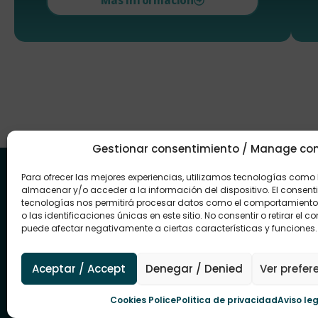
Más información
Gestionar consentimiento / Manage co
Para ofrecer las mejores experiencias, utilizamos tecnologías como
Una energía que conecta contigo y con tu
almacenar y/o acceder a la información del dispositivo. El consent
futuro
tecnologías nos permitirá procesar datos como el comportamient
En Renovae hacemos fácil el acceso a
o las identificaciones únicas en este sitio. No consentir o retirar el c
soluciones eficientes y rentables, para que
puede afectar negativamente a ciertas características y funciones.
ahorres y ganes en tranquilidad desde el
primer momento.
Aceptar / Accept
Denegar / Denied
Ver prefer
→ Contacta con nosotros
Cookies Police
Politica de privacidad
Aviso le