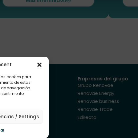
Más información
nsent
 las cookies para
Mapa del sitio
Empresas del grupo
imiento de estas
Sectores
Grupo Renovae
o de navegación
Energia
Renovae Energy
onsentimiento,
Instalaciones
Renovae business
Proyectos
Renovae Trade
encias / Settings
Sistemas
Edirecta
Promociones
gal