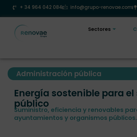
Ir
+ 34 964 042 084
info@grupo-renovae.com
al
contenido
Sectores
C
Administración pública
Energía sostenible para el
público
Suministro, eficiencia y renovables pa
ayuntamientos y organismos públicos.