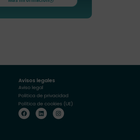
Más información
Avisos legales
Aviso legal
Politica de privacidad
Política de cookies (UE)
F
L
I
a
i
n
c
n
s
e
k
t
b
e
a
o
d
g