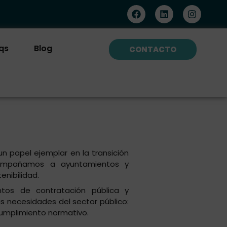
F
L
I
a
i
n
c
n
s
e
k
t
b
e
a
qs
Blog
CONTACTO
o
d
g
o
i
r
k
n
a
m
un papel ejemplar en la transición
compañamos a ayuntamientos y
enibilidad.
ntos de contratación pública y
 necesidades del sector público:
 cumplimiento normativo.