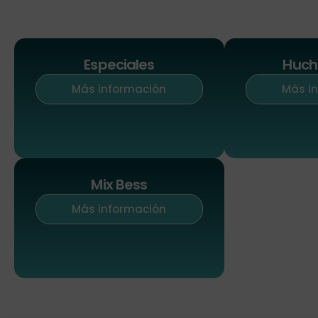
Especiales
Huch
Más información
Más i
Mix Bess
Más información