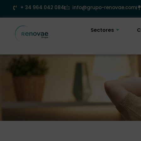
Ir
+ 34 964 042 084
info@grupo-renovae.com
al
contenido
Sectores
C