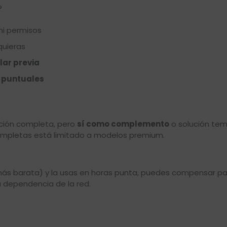
?
ni permisos
quieras
lar previa
 puntuales
ación completa, pero
sí como complemento
o solución tem
 completas está limitado a modelos premium.
s más barata) y la usas en horas punta, puedes compensar p
u dependencia de la red.