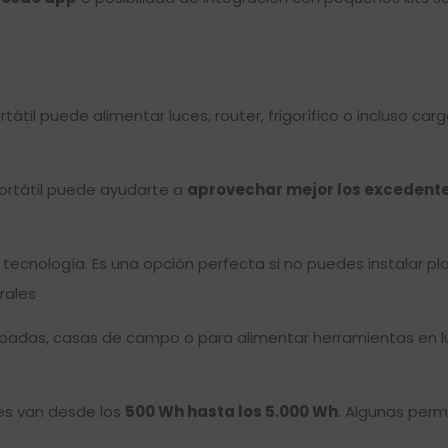
til puede alimentar luces, router, frigorífico o incluso cargar
 portátil puede ayudarte a
aprovechar mejor los excedent
 tecnología. Es una opción perfecta si no puedes instalar pl
rales
padas, casas de campo o para alimentar herramientas en lug
es van desde los
500 Wh hasta los 5.000 Wh
. Algunas perm