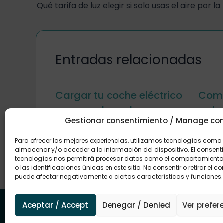
Qué tarifa de luz elegir si solo usas el aire por l
Entradas relacionadas
Cargar tu coche eléctrico
Comp
con paneles solares
es la
Gestionar consentimiento / Manage co
bara
Para ofrecer las mejores experiencias, utilizamos tecnologías como
almacenar y/o acceder a la información del dispositivo. El consent
tecnologías nos permitirá procesar datos como el comportamient
o las identificaciones únicas en este sitio. No consentir o retirar el c
puede afectar negativamente a ciertas características y funciones.
Aceptar / Accept
Denegar / Denied
Ver prefer
Una energía que conecta contigo y con tu
futuro