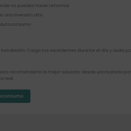
 donde no puedes hacer reformas
r una inversión alta
l autoconsumo
nstalación. Carga tus excedentes durante el día y úsala po
ara recomendarte la mejor solución: desde una batería por
 real.
utoconsumo