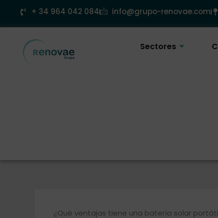
Ir
+ 34 964 042 084
info@grupo-renovae.com
al
contenido
Sectores
C
¿Qué ventajas tiene una batería solar portá