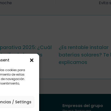
a noche
Evita 
arativa 2025: ¿Cuál
¿Es rentable instalar
 tarifa de luz más
baterías solares? Te 
nsent
ta?
explicamos
 las cookies para
imiento de estas
o de navegación
onsentimiento,
encias / Settings
Mapa del sitio
Empresas del grupo
Sectores
Grupo Renovae