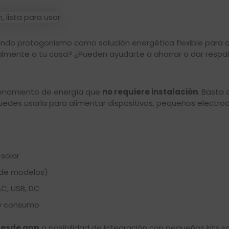
do protagonismo como solución energética flexible para qu
almente a tu casa? ¿Pueden ayudarte a ahorrar o dar respa
enamiento de energía que
no requiere instalación
. Basta 
 puedes usarla para alimentar dispositivos, pequeños electro
solar
 de modelos)
AC, USB, DC
 y consumo
desde app
o posibilidad de integración con pequeños kits so