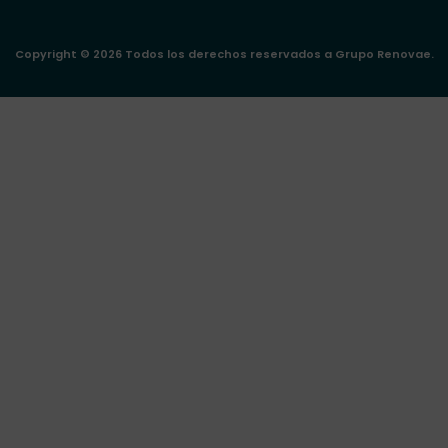
o
r
i
k
a
n
m
Copyright © 2026 Todos los derechos reservados a Grupo Renovae.