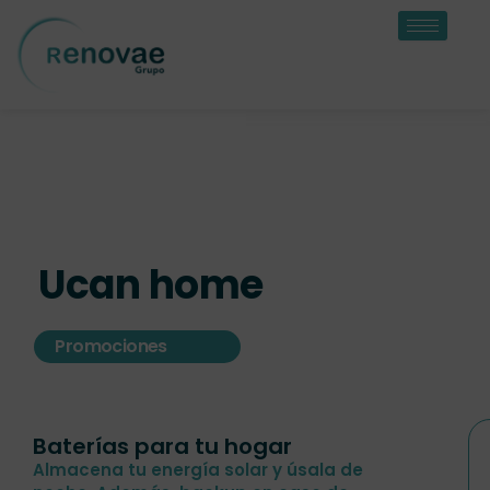
Ir
al
contenido
Ucan home
Promociones
Baterías para tu hogar
Almacena tu energía solar y úsala de