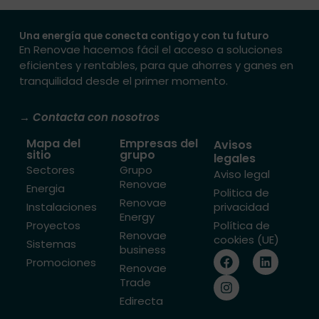
Una energía que conecta contigo y con tu futuro
En Renovae hacemos fácil el acceso a soluciones
eficientes y rentables, para que ahorres y ganes en
tranquilidad desde el primer momento.
→ Contacta con nosotros
Mapa del
Empresas del
Avisos
sitio
grupo
legales
Sectores
Grupo
Aviso legal
Renovae
Energia
Politica de
Renovae
Instalaciones
privacidad
Energy
Proyectos
Política de
Renovae
cookies (UE)
Sistemas
business
F
I
L
Promociones
a
n
i
Renovae
c
s
n
Trade
e
t
k
Edirecta
b
a
e
o
g
d