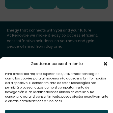
Energy that connects with you and your future
At Renovae we make it easy to access efficient,
cost-effective solutions, so you save and gain
peace of mind from day one.
→ Get in touch with us
Gestionar consentimiento
Site map
Group
Legal notices
companies
Sectors
Para ofrecer las mejores experiencias, utilizamos tecnologías
Legal Notice
Grupo
como las cookies para almacenar y/o acceder a la información
Energy
Privacy Policy
Renovae
del dispositivo. El consentimiento de estas tecnologías nos
Installations
Cookie Policy
permitirá procesar datos como el comportamiento de
Renovae
navegación o las identificaciones únicas en este sitio. No
(EU)
Projects
Energy
consentir o retirar el consentimiento, puede afectar negativamente
F
I
L
Systems
Renovae
a ciertas características y funciones.
a
n
i
Business
Promotions
c
s
n
e
t
k
Renovae