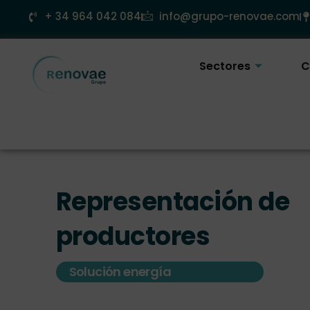
Ir
+ 34 964 042 084
info@grupo-renovae.com
al
contenido
Sectores
C
Representación de
productores
Solución energía