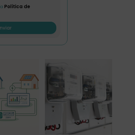
la
Política de
nviar