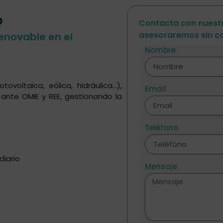
o
Contacta con nuestr
asesoraremos sin c
enovable en el
Nombre
ovoltaica, eólica, hidráulica…),
Email
ante OMIE y REE, gestionando la
Teléfono
diario
Mensaje