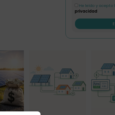
He leído y acepto 
privacidad
E